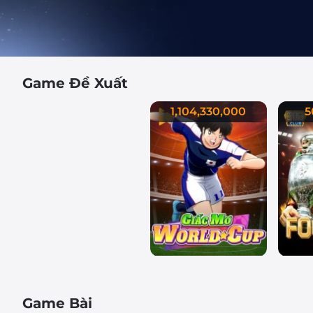
Tổng hũ sắp nổ
Game Đề Xuất
Siêu Sao World Cup
936,699,717,154
VND
1,291,330,000
1,104,330,000
5
1,291,330,000
Xem Tất Cả
Game Bài
Caribbean Stud Poker