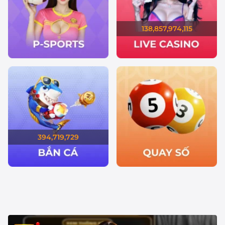
138,857,974,115
394,719,729