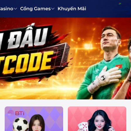
Casino
Cổng Games
Khuyến Mãi