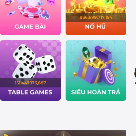
936,699,717,154
151,447,173,887