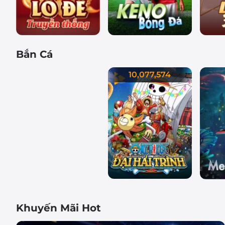
Bắn Cá
Bắn cá tỷ phú
65,513,577
10,077,574
65,513,577
Khuyến Mãi Hot