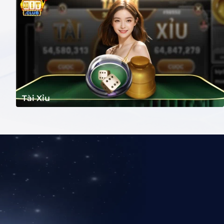
Tài Xỉu