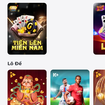
2,132,723,000
2,132,723,000
Lô Đề